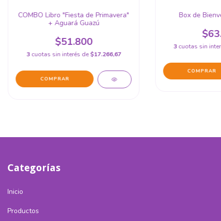
COMBO Libro "Fiesta de Primavera"
Box de Bienv
+ Aguará Guazú
$63
$51.800
3
cuotas sin inte
3
cuotas sin interés de
$17.266,67
Categorías
Inicio
Productos