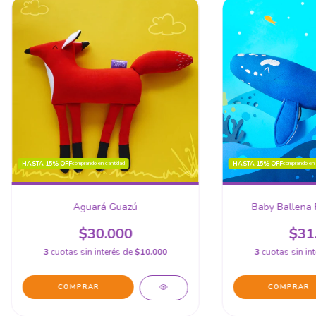
HASTA 15% OFF
HASTA 15% OFF
comprando en cantidad
comprando en 
Aguará Guazú
Baby Ballena 
$30.000
$31
3
cuotas sin interés de
$10.000
3
cuotas sin in