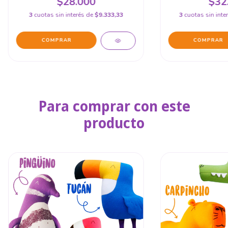
$28.000
$32
3
cuotas sin interés de
$9.333,33
3
cuotas sin inte
Para comprar con este
producto