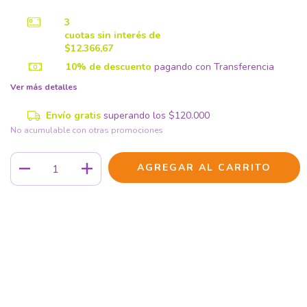
3
cuotas sin interés de
$12.366,67
10% de descuento
pagando con Transferencia
Ver más detalles
Envío gratis
superando los
$120.000
No acumulable con otras promociones
Medios de envío
CAMBIAR CP
Entregas para el CP:
CALCULAR
Iniciá sesión
y usá tus datos de entrega
No sé mi código postal