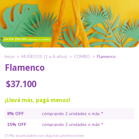
HASTA 15% OFF
comprando en cantidad
Inicio
>
MUÑECOS (1 a 6 años)
>
COMBO
>
Flamenco
Flamenco
$37.100
¡Llevá más, pagá menos!
8% OFF
comprando 2 unidades o más *
15% OFF
comprando 3 unidades o más *
(*) No acumulable con algunas promociones