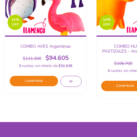
15
%
15
%
OFF
OFF
COMBO AVES Argentinas
COMBO HU
PASTIZALES - Ani
$94.605
$111.300
$106.700
3
cuotas sin interés de
$31.535
3
cuotas sin inte