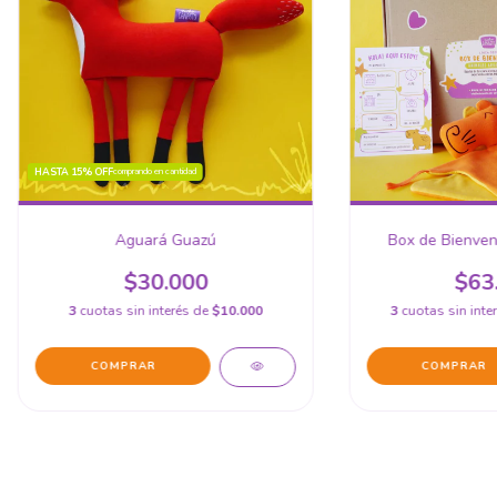
HASTA 15% OFF
comprando en cantidad
Aguará Guazú
Box de Bienven
$30.000
$63
3
cuotas sin interés de
$10.000
3
cuotas sin inte