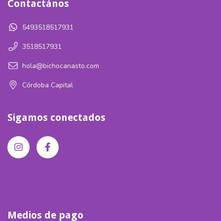
Contactános
5493518517931
3518517931
hola@bichocanasto.com
Córdoba Capital
Sigamos conectados
Medios de pago