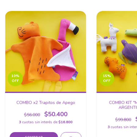
10
%
15
%
OFF
OFF
COMBO x2 Trapitos de Apego
COMBO KIT "M
ARGENTI
$50.400
$56.000
$99.800
3
cuotas sin interés de
$16.800
3
cuotas sin inte