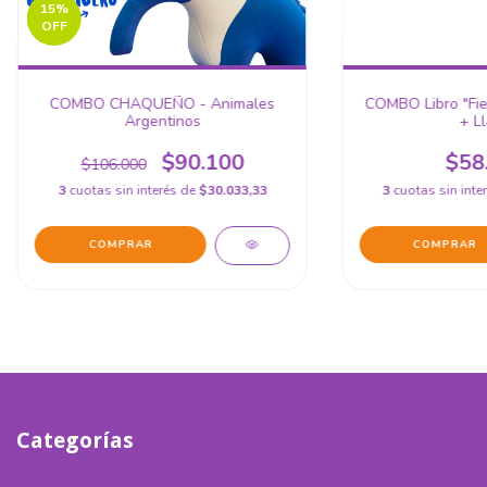
15
%
OFF
COMBO CHAQUEÑO - Animales
COMBO Libro "Fie
Argentinos
+ L
$90.100
$58
$106.000
3
cuotas sin interés de
$30.033,33
3
cuotas sin inte
Categorías