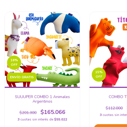
18
%
OFF
15
%
OFF
ENVÍO GRATIS
SUUUPER COMBO 1 Animales
COMBO TÍ
Argentinos
$112.000
$165.066
$201.300
3
cuotas sin inte
3
cuotas sin interés de
$55.022