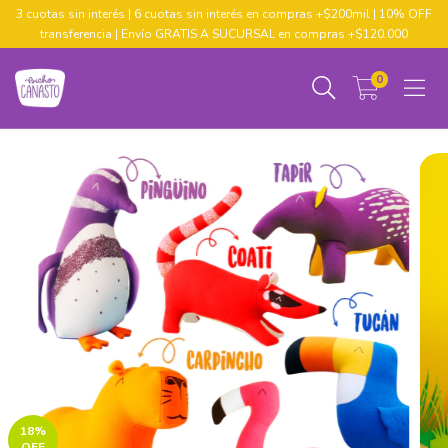
3 cuotas sin interés | 6 cuotas sin interés en compras +$200mil | 10% OFF
transferencia | Envío GRATIS A SUCURSAL en compras +$120.000
0
18
%
OFF