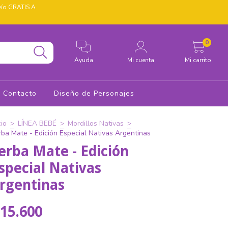
nvío GRATIS A
0
Ayuda
Mi cuenta
Mi carrito
Contacto
Diseño de Personajes
cio
>
LÍNEA BEBÉ
>
Mordillos Nativas
>
rba Mate - Edición Especial Nativas Argentinas
erba Mate - Edición
special Nativas
rgentinas
15.600