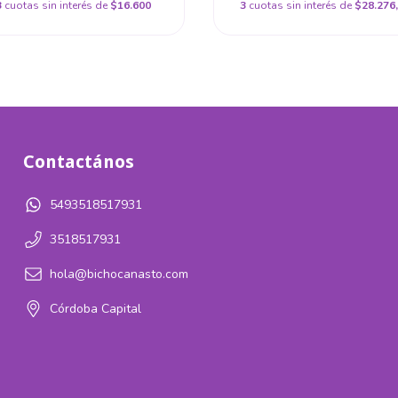
3
cuotas sin interés de
$16.600
3
cuotas sin interés de
$28.276
Contactános
5493518517931
3518517931
hola@bichocanasto.com
Córdoba Capital