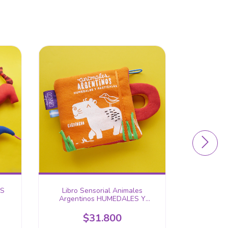
ES
Libro Sensorial Animales
Libro 
Argentinos HUMEDALES Y
Arg
PASTIZALES
$31.800