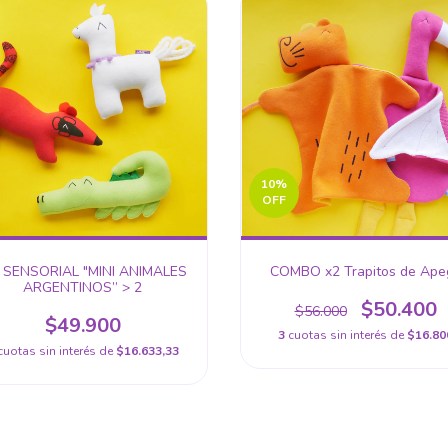
10
%
OFF
T SENSORIAL "MINI ANIMALES
COMBO x2 Trapitos de Ape
ARGENTINOS” > 2
$50.400
$56.000
$49.900
3
cuotas sin interés de
$16.80
cuotas sin interés de
$16.633,33