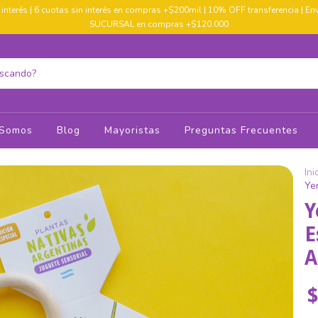
 interés | 6 cuotas sin interés en compras +$200mil | 10% OFF transferencia | E
SUCURSAL en compras +$120.000
 Somos
Blog
Mayoristas
Preguntas Frecuentes
Ini
Ye
Y
E
A
$