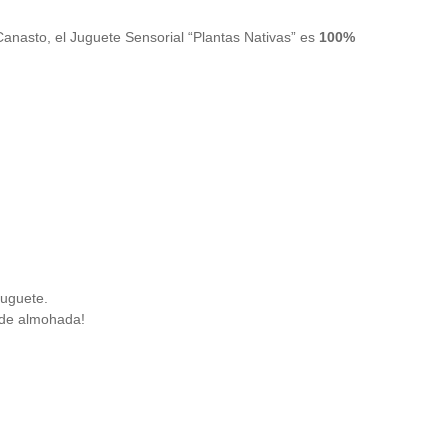
Canasto, el Juguete Sensorial “Plantas Nativas” es
100%
juguete.
 de almohada!