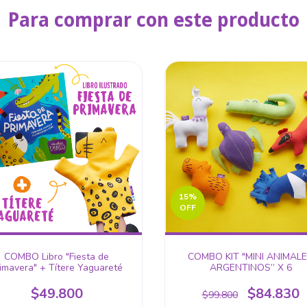
Para comprar con este producto
15
%
OFF
COMBO Libro "Fiesta de
COMBO KIT "MINI ANIMAL
imavera" + Títere Yaguareté
ARGENTINOS” X 6
$49.800
$84.830
$99.800